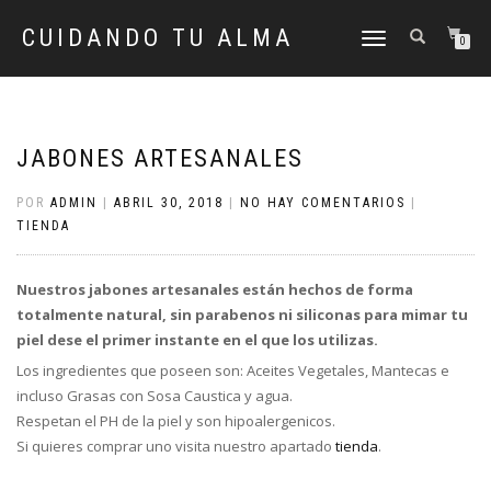
CUIDANDO TU ALMA
CAMBIAR
0
NAVEGACIÓN
JABONES ARTESANALES
POR
ADMIN
|
ABRIL 30, 2018
|
NO HAY COMENTARIOS
|
TIENDA
Nuestros jabones artesanales están hechos de forma
totalmente natural, sin parabenos ni siliconas para mimar tu
piel dese el primer instante en el que los utilizas.
Los ingredientes que poseen son: Aceites Vegetales, Mantecas e
incluso Grasas con Sosa Caustica y agua.
Respetan el PH de la piel y son hipoalergenicos.
Si quieres comprar uno visita nuestro apartado
tienda
.