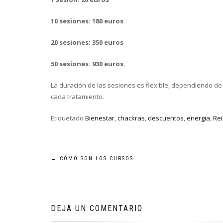
10 sesiones: 180 euros
20 sesiones: 350 euros
50 sesiones: 930 euros
.
La duración de las sesiones es flexible, dependiendo de
cada tratamiento.
Etiquetado
Bienestar
,
chackras
,
descuentos
,
energia
,
Rei
Navegación
←
CÓMO SON LOS CURSOS
de
entradas
DEJA UN COMENTARIO