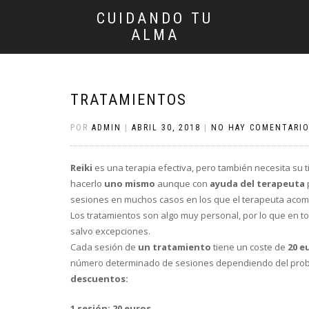
CUIDANDO TU
ALMA
TRATAMIENTOS
POR
ADMIN
|
ABRIL 30, 2018
|
NO HAY COMENTARI
Reiki
es una terapia efectiva, pero también necesita su 
hacerlo
uno mismo
aunque con
ayuda del terapeuta
sesiones en muchos casos en los que el terapeuta acomp
Los tratamientos son algo muy personal, por lo que en t
salvo excepciones.
Cada sesión de
un tratamiento
tiene un coste de
20 e
número determinado de sesiones dependiendo del probl
descuentos:
1 sesión: 20 euros