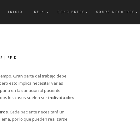
INICIO
REIKI
CONCIERTOS
SOBRE NOSOTROS
OS
|
REIKI
tiempo. Gran parte del trabajo debe
pero esto implica necesitar varias
aña en la sanación al paciente.
odos los casos suelen ser
individuales
uros
. Cada paciente necesitará un
ema, por lo que pueden realizarse