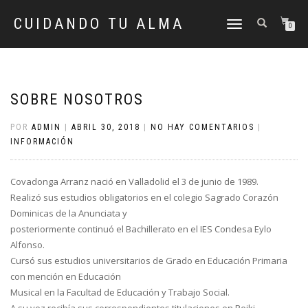
CUIDANDO TU ALMA
CAMBIAR
0
NAVEGACIÓN
SOBRE NOSOTROS
POR
ADMIN
|
ABRIL 30, 2018
|
NO HAY COMENTARIOS
|
INFORMACIÓN
Covadonga Arranz nació en Valladolid el 3 de junio de 1989.
Realizó sus estudios obligatorios en el colegio Sagrado Corazón
Dominicas de la Anunciata y
posteriormente continuó el Bachillerato en el IES Condesa Eylo
Alfonso.
Cursó sus estudios universitarios de Grado en Educación Primaria
con mención en Educación
Musical en la Facultad de Educación y Trabajo Social.