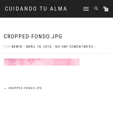
CUIDANDO TU ALMA
CAMBIAR
0
NAVEGACIÓN
CROPPED-FONDO.JPG
POR
ADMIN
|
ABRIL 18, 2018
|
NO HAY COMENTARIOS
|
Navegación
←
CROPPED-FONDO.JPG
de
entradas