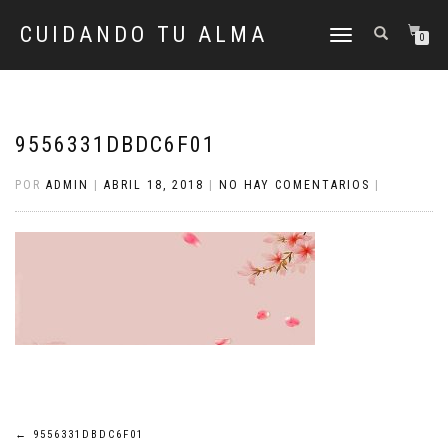
CUIDANDO TU ALMA
CAMBIAR
0
NAVEGACIÓN
9556331DBDC6F01
POR
ADMIN
|
ABRIL 18, 2018
|
NO HAY COMENTARIOS
|
Navegación
←
9556331DBDC6F01