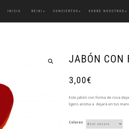
INICIO
REIKI
CONCIERTOS
SOBRE NOSOTROS
JABÓN CON 
3,00
€
Este jabón con forma de rosa deja
ligero aroma a dejará en tus manos
Colores