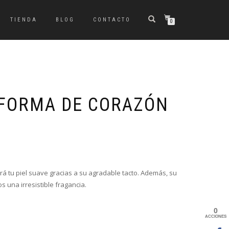
TIENDA
BLOG
CONTACTO
0
FORMA DE CORAZÓN
rá tu piel suave gracias a su agradable tacto. Además, su
 una irresistible fragancia.
0
ACCIONES